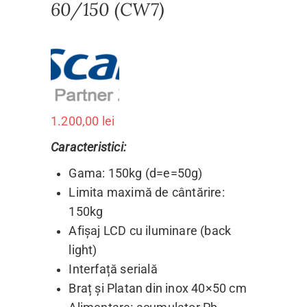
60/150 (CW7)
1.200,00
lei
Caracteristici:
Gama: 150kg (d=e=50g)
Limita maximă de cântărire:
150kg
Afișaj LCD cu iluminare (back
light)
Interfață serială
Braț și Platan din inox 40×50 cm