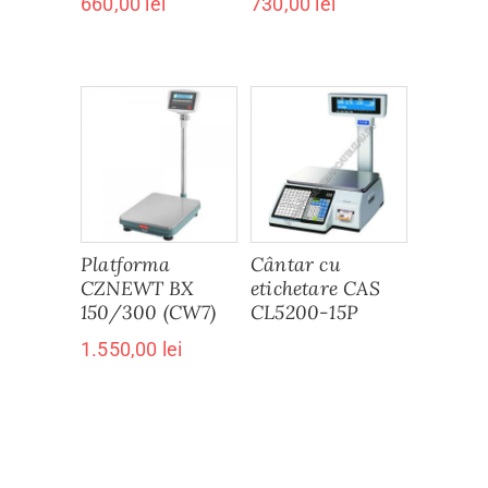
660,00
lei
730,00
lei
Platforma
Cântar cu
CZNEWT BX
etichetare CAS
150/300 (CW7)
CL5200-15P
1.550,00
lei