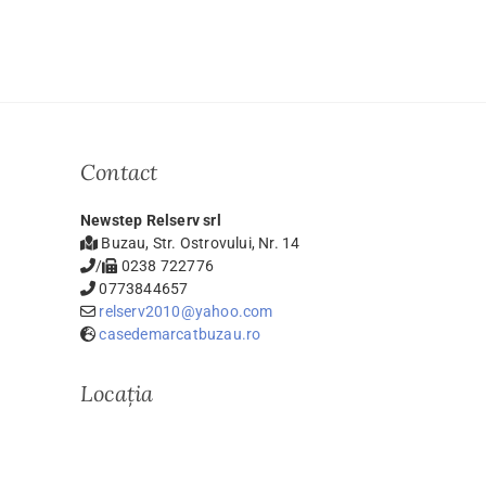
Contact
Newstep Relserv srl
Buzau, Str. Ostrovului, Nr. 14
/
0238 722776
0773844657
relserv2010@yahoo.com
casedemarcatbuzau.ro
Locația