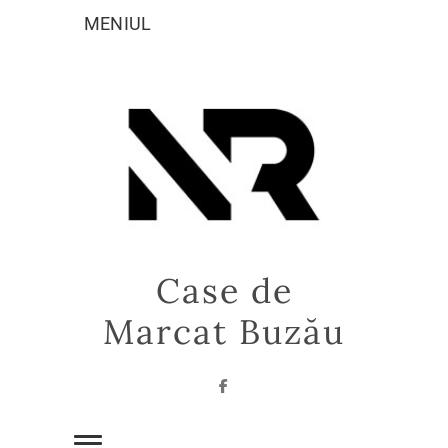
Sari
MENIUL
la
conținut
Case de
Marcat Buzău
Facebook