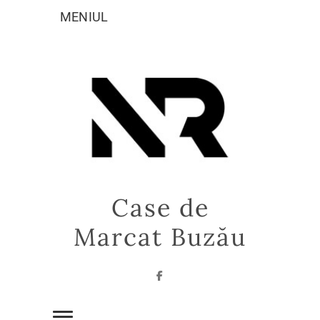
Sari
MENIUL
la
conținut
Case de
Marcat Buzău
Facebook