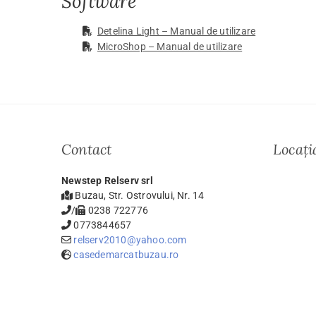
Software
Detelina Light – Manual de utilizare
MicroShop – Manual de utilizare
Contact
Locați
Newstep Relserv srl
Buzau, Str. Ostrovului, Nr. 14
/
0238 722776
0773844657
relserv2010@yahoo.com
casedemarcatbuzau.ro