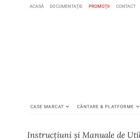
Sari
ACASĂ
DOCUMENTAȚIE
PROMOȚII
CONTACT
la
conținut
CASE MARCAT
CÂNTARE & PLATFORME
Instrucțiuni și Manuale de Uti