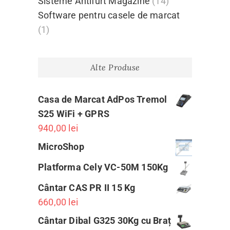
Sisteme Antifurt Magazine
(14)
Software pentru casele de marcat
(1)
Alte Produse
Casa de Marcat AdPos Tremol
S25 WiFi + GPRS
940,00
lei
MicroShop
Platforma Cely VC-50M 150Kg
Cântar CAS PR II 15 Kg
660,00
lei
Cântar Dibal G325 30Kg cu Braț