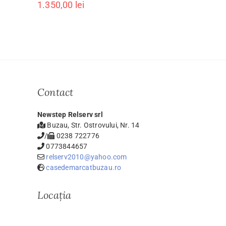
1.350,00
lei
Contact
Newstep Relserv srl
Buzau, Str. Ostrovului, Nr. 14
/
0238 722776
0773844657
relserv2010@yahoo.com
casedemarcatbuzau.ro
Locația