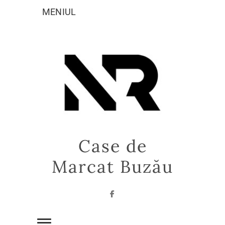
Sari
MENIUL
la
conținut
Case de
Marcat Buzău
Facebook