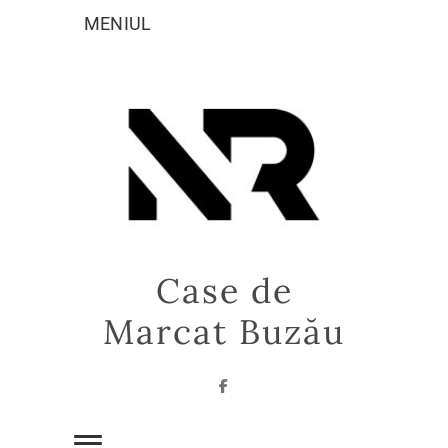
Sari
MENIUL
la
conținut
Case de
Marcat Buzău
Facebook