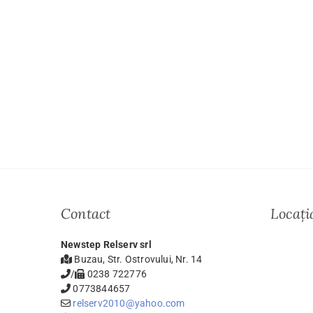
Contact
Locați
Newstep Relserv srl
Buzau, Str. Ostrovului, Nr. 14
/
0238 722776
0773844657
relserv2010@yahoo.com