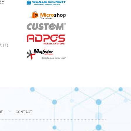
de
t
(1)
RE
CONTACT