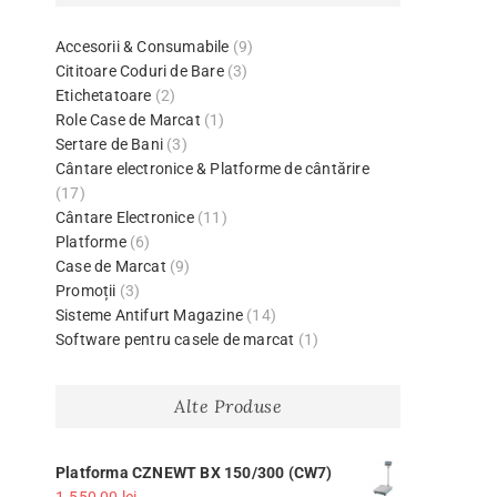
Accesorii & Consumabile
(9)
Cititoare Coduri de Bare
(3)
Etichetatoare
(2)
Role Case de Marcat
(1)
Sertare de Bani
(3)
Cântare electronice & Platforme de cântărire
(17)
Cântare Electronice
(11)
Platforme
(6)
Case de Marcat
(9)
Promoții
(3)
Sisteme Antifurt Magazine
(14)
Software pentru casele de marcat
(1)
Alte Produse
Platforma CZNEWT BX 150/300 (CW7)
1.550,00
lei