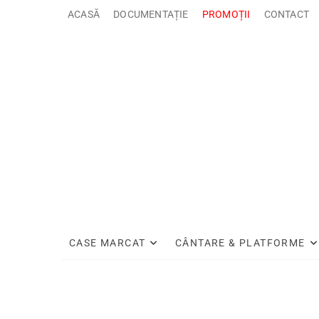
Sari
ACASĂ
DOCUMENTAȚIE
PROMOȚII
CONTACT
la
conținut
CASE MARCAT
CÂNTARE & PLATFORME