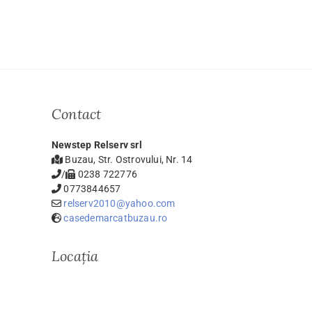
Contact
Newstep Relserv srl
Buzau, Str. Ostrovului, Nr. 14
/
0238 722776
0773844657
relserv2010@yahoo.com
casedemarcatbuzau.ro
Locația