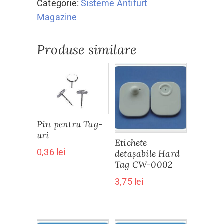
Categorie:
Sisteme Antifurt
Magazine
Produse similare
Pin pentru Tag-
uri
Etichete
0,36
lei
detașabile Hard
Tag CW-0002
3,75
lei