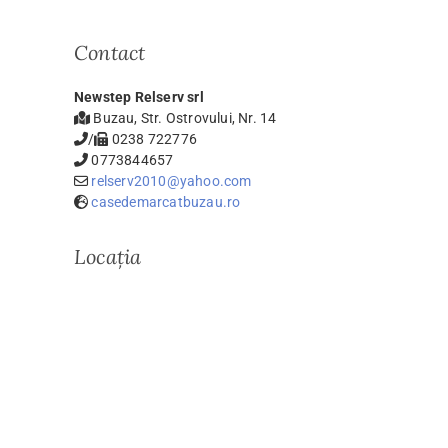
Contact
Newstep Relserv srl
Buzau, Str. Ostrovului, Nr. 14
/
0238 722776
0773844657
relserv2010@yahoo.com
casedemarcatbuzau.ro
Locația