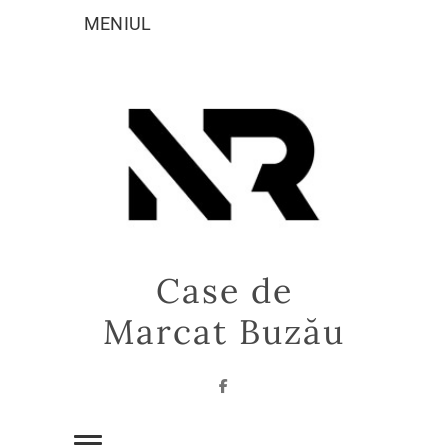
Sari
MENIUL
la
conținut
Case de
Marcat Buzău
Facebook