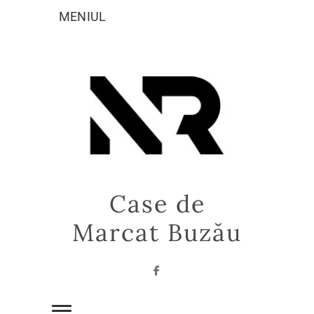
Sari
MENIUL
la
conținut
Case de
Marcat Buzău
Facebook