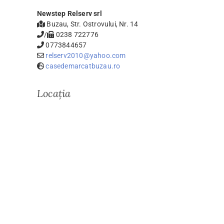
Newstep Relserv srl
Buzau, Str. Ostrovului, Nr. 14
/
0238 722776
0773844657
relserv2010@yahoo.com
casedemarcatbuzau.ro
Locația