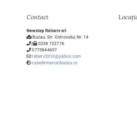
Contact
Locați
Newstep Relserv srl
Buzau, Str. Ostrovului, Nr. 14
/
0238 722776
0773844657
relserv2010@yahoo.com
casedemarcatbuzau.ro