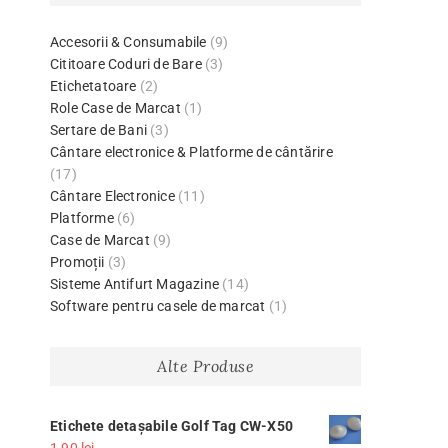
Accesorii & Consumabile
(9)
Cititoare Coduri de Bare
(3)
Etichetatoare
(2)
Role Case de Marcat
(1)
Sertare de Bani
(3)
Cântare electronice & Platforme de cântărire
(17)
Cântare Electronice
(11)
Platforme
(6)
Case de Marcat
(9)
Promoții
(3)
Sisteme Antifurt Magazine
(14)
Software pentru casele de marcat
(1)
Alte Produse
Etichete detașabile Golf Tag CW-X50
1,90
lei