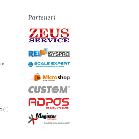
Parteneri
de
t
(1)