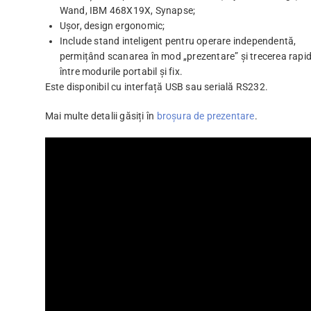
Wand, IBM 468X19X, Synapse;
Ușor, design ergonomic;
Include stand inteligent pentru operare independentă,
permițând scanarea în mod „prezentare” și trecerea rapi
între modurile portabil și fix.
Este disponibil cu interfață USB sau serială RS232.
Mai multe detalii găsiți în
broșura de prezentare
.