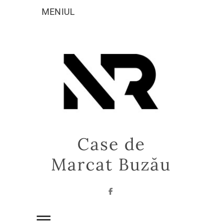
Sari
MENIUL
la
conținut
Case de
Marcat Buzău
Facebook