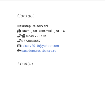
Contact
Newstep Relserv srl
Buzau, Str. Ostrovului, Nr. 14
/
0238 722776
0773844657
relserv2010@yahoo.com
casedemarcatbuzau.ro
Locația