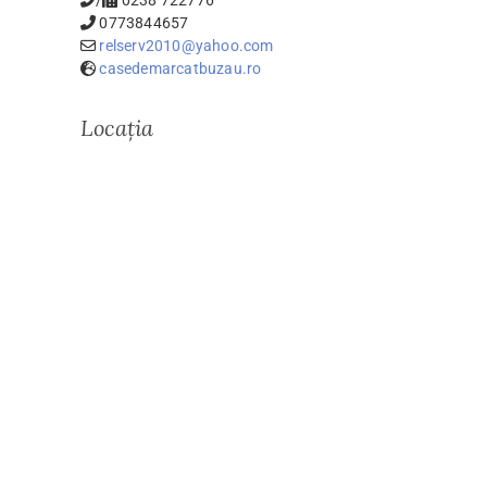
/
0238 722776
0773844657
relserv2010@yahoo.com
casedemarcatbuzau.ro
Locația