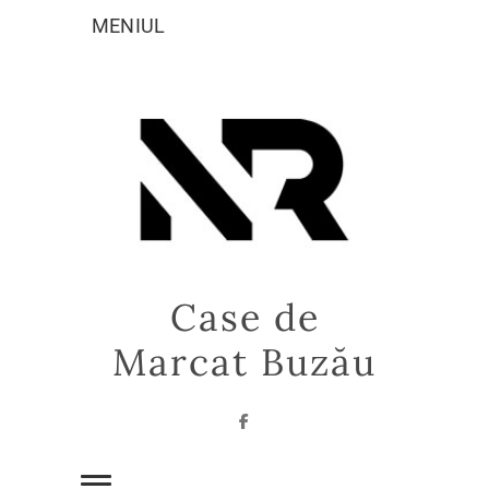
Sari
MENIUL
la
conținut
Case de
Marcat Buzău
Facebook