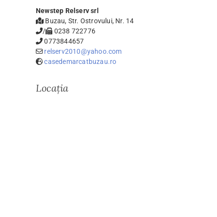
Newstep Relserv srl
Buzau, Str. Ostrovului, Nr. 14
/
0238 722776
0773844657
relserv2010@yahoo.com
casedemarcatbuzau.ro
Locația