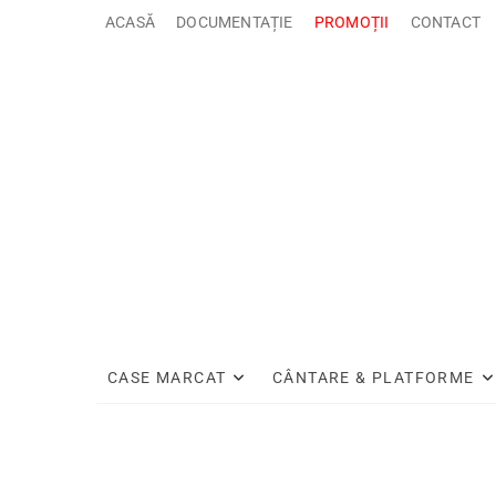
Sari
ACASĂ
DOCUMENTAȚIE
PROMOȚII
CONTACT
la
conținut
CASE MARCAT
CÂNTARE & PLATFORME