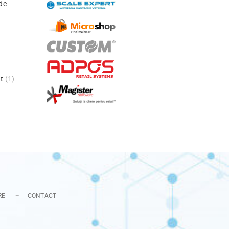
de
t
(1)
RE
CONTACT