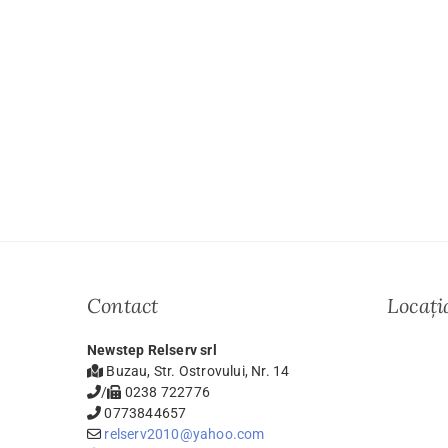
Contact
Locați
Newstep Relserv srl
Buzau, Str. Ostrovului, Nr. 14
/
0238 722776
0773844657
relserv2010@yahoo.com