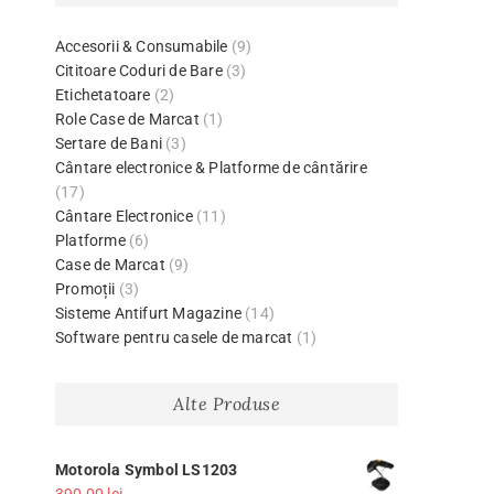
Accesorii & Consumabile
(9)
Cititoare Coduri de Bare
(3)
Etichetatoare
(2)
Role Case de Marcat
(1)
Sertare de Bani
(3)
Cântare electronice & Platforme de cântărire
(17)
Cântare Electronice
(11)
Platforme
(6)
Case de Marcat
(9)
Promoții
(3)
Sisteme Antifurt Magazine
(14)
Software pentru casele de marcat
(1)
Alte Produse
Motorola Symbol LS1203
390,00
lei