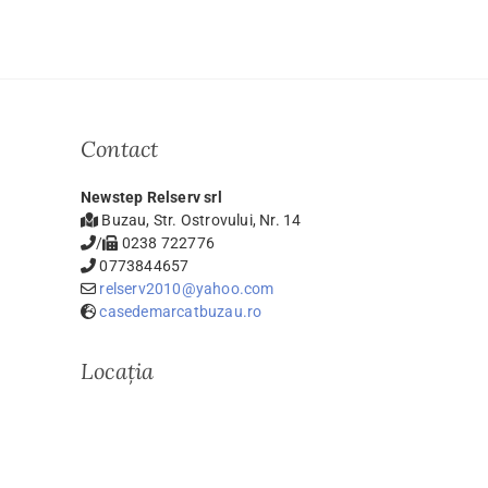
Contact
Newstep Relserv srl
Buzau, Str. Ostrovului, Nr. 14
/
0238 722776
0773844657
relserv2010@yahoo.com
casedemarcatbuzau.ro
Locația