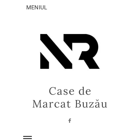
Sari
MENIUL
la
conținut
Case de
Marcat Buzău
Facebook