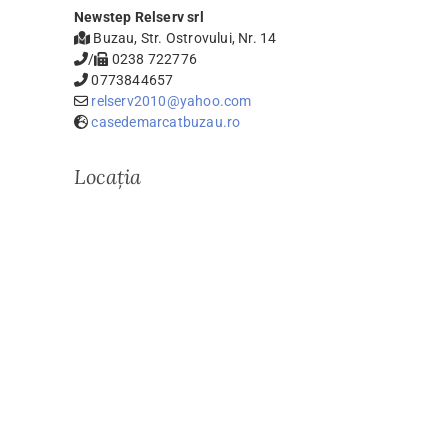
Newstep Relserv srl
Buzau, Str. Ostrovului, Nr. 14
/
0238 722776
0773844657
relserv2010@yahoo.com
casedemarcatbuzau.ro
Locația